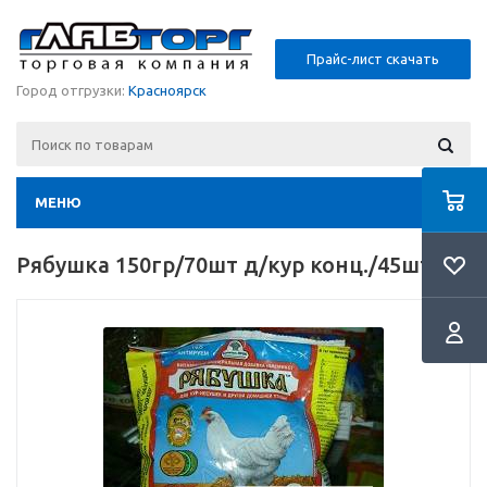
Прайс-лист скачать
Город отгрузки:
Красноярск
МЕНЮ
Рябушка 150гр/70шт д/кур конц./45шт