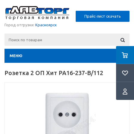
Прайс-лист скачать
Город отгрузки:
Красноярск
МЕНЮ
Розетка 2 ОП Хит РА16-237-В/112