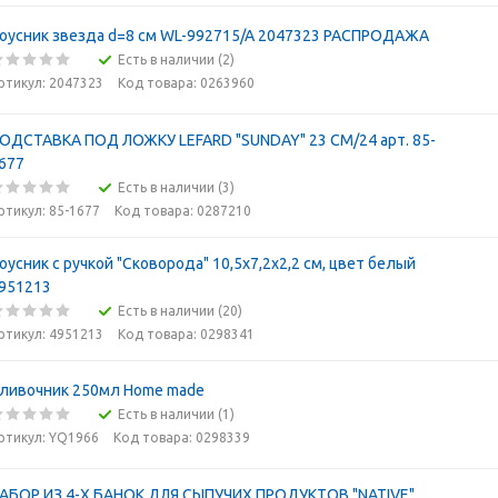
оусник звезда d=8 см WL-992715/A 2047323 РАСПРОДАЖА
Есть в наличии (2)
ртикул: 2047323
Код товара: 0263960
ОДСТАВКА ПОД ЛОЖКУ LEFARD "SUNDAY" 23 СМ/24 арт. 85-
677
Есть в наличии (3)
ртикул: 85-1677
Код товара: 0287210
оусник с ручкой "Сковорода" 10,5х7,2х2,2 см, цвет белый
951213
Есть в наличии (20)
ртикул: 4951213
Код товара: 0298341
ливочник 250мл Home made
Есть в наличии (1)
ртикул: YQ1966
Код товара: 0298339
АБОР ИЗ 4-Х БАНОК ДЛЯ СЫПУЧИХ ПРОДУКТОВ "NATIVE"