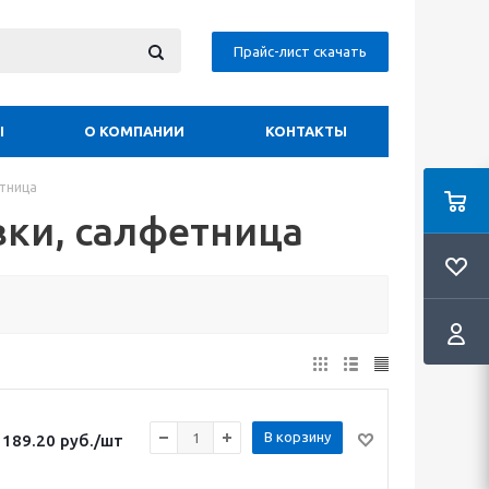
Прайс-лист скачать
Ы
О КОМПАНИИ
КОНТАКТЫ
етница
вки, салфетница
В корзину
189.20
руб.
/шт