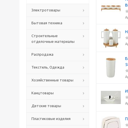
В
Электротовары
А
Бытовая техника
Н
Строительные
отделочные материалы
А
Распродажа
Б
5
Текстиль, Одежда
А
Хозяйственные товары
И
Канцтовары
А
Детские товары
Пластиковые изделия
П