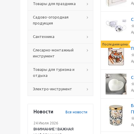
А
Товары для праздника
Садово-огородная
С
продукция
А
Сантехника
Последняя цена
П
Слесарно-монтажный
инструмент
А
Товары для туризма и
отдыха
С
Электро-инструмент
А
Б
Новости
Г
Все новости
24 Июля 2026
А
ВНИМАНИЕ ! ВАЖНАЯ