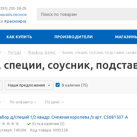
(391) 205-38-05
АКАЗАТЬ ЗВОНОК
ки:
Красноярск
КАК КУПИТЬ
ПРОИЗВОДИТЕЛИ
МАГАЗИН
г
-
Посуда
-
Фарфор, фаянс
-
Банки, специи, соусник, подставки, салф
 специи, соусник, подста
Наши предложения
В наличии (
75
)
По алфавиту
По цене
абор д/специй 1/2 квадр. Снежная королева /з арт. CS681507-A
Есть в наличии (3)
ртикул: 749206
Код товара: 0093328