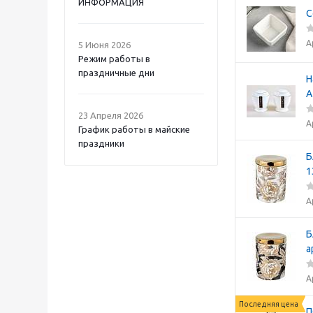
ИНФОРМАЦИЯ
С
А
5 Июня 2026
Режим работы в
праздничные дни
Н
A
23 Апреля 2026
А
График работы в майские
праздники
Б
1
А
Б
а
А
Последняя цена
П