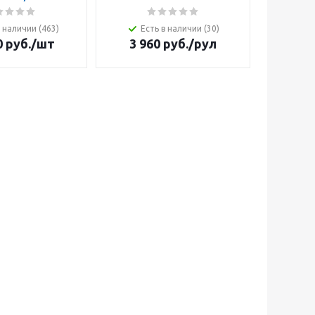
в наличии (463)
Есть в наличии (30)
Ест
0
руб.
/шт
3 960
руб.
/рул
19