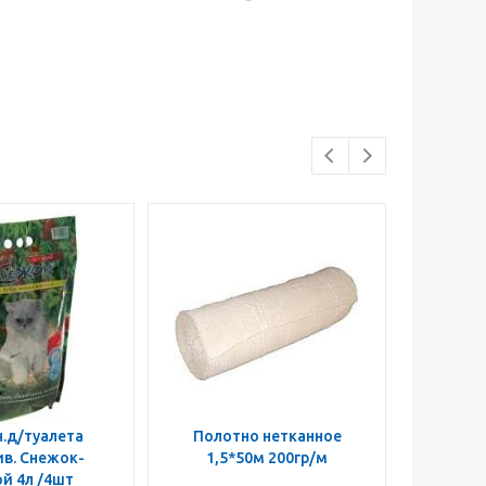
.д/туалета
Полотно нетканное
Дихлофо
в. Снежок-
1,5*50м 200гр/м
унив.о
й 4л /4шт