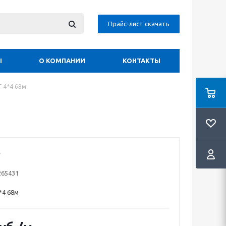
Прайс-лист скачать
Ы
О КОМПАНИИ
КОНТАКТЫ
 4*4 68м
265431
*4 68м