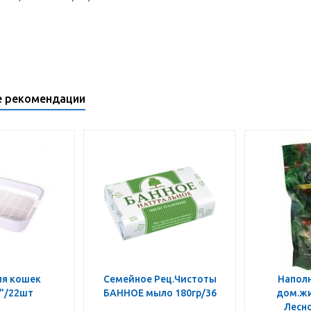
е рекомендации
ля кошек
Семейное Рец.Чистоты
Наполн
"/22шт
БАННОЕ мыло 180гр/36
дом.жи
Лесно