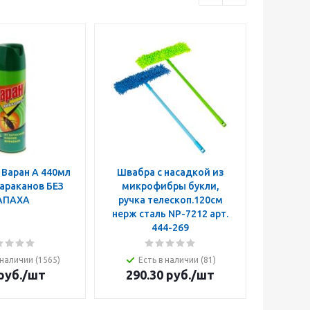
Варан А 440мл
Швабра с насадкой из
Крышка
тараканов БЕЗ
микрофибры букли,
АПАХА
ручка телескоп.120см
нерж сталь NP-7212 арт.
444-269
 наличии (1565)
Есть в наличии (81)
Ес
руб.
/шт
290.30
руб.
/шт
1 16