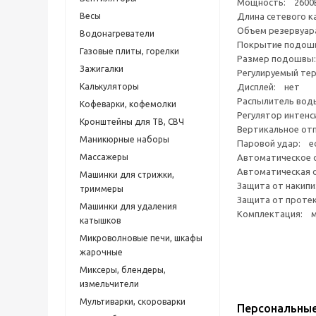
Мощность: 2600
Весы
Длина сетевого к
Объем резервуар
Водонагреватели
Покрытие подош
Газовые плиты, горелки
Размер подошвы:
Зажигалки
Регулируемый те
Калькуляторы
Дисплей: нет
Распылитель вод
Кофеварки, кофемолки
Регулятор интенс
Кронштейны для ТВ, СВЧ
Вертикальное от
Маникюрные наборы
Паровой удар: е
Массажеры
Автоматическое о
Автоматическая 
Машинки для стрижки,
Защита от накипи
триммеры
Защита от проте
Машинки для удаления
Комплектация: м
катышков
Микроволновые печи, шкафы
жарочные
Миксеры, блендеры,
измельчители
Мультиварки, скороварки
Персональны