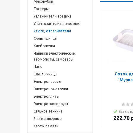
Мясорубки
Тостеры
Увлажнители воздуха
Уничтожители насекомых
Утюги, отпариватели
Фены, щипцы
Хлебопечки
Чайники электрические,
термопоты, самовары
Часы
Лоток д
Шашлычницы
"Мурка
Электронасосы
Электроножеточки
Электроплиты
Электросковороды
Сельхоз техника
Есть в н
222.70
р
Звонки дверные
Карты памяти