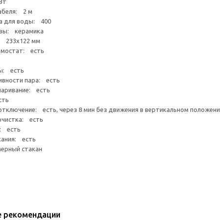
Вт
абеля: 2 м
а для воды: 400
вы: керамика
 233х122 мм
рмостат: есть
ы: есть
ивности пара: есть
паривание: есть
сть
тключение: есть, через 8 мин без движения в вертикальном положении
очистка: есть
: есть
кания: есть
ерный стакан
е рекомендации