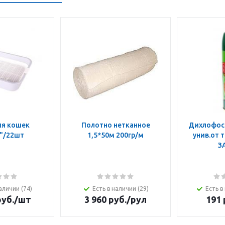
ля кошек
Полотно нетканное
Дихлофос 
"/22шт
1,5*50м 200гр/м
унив.от 
З
аличии (74)
Есть в наличии (29)
Есть в
уб.
/шт
3 960
руб.
/рул
191