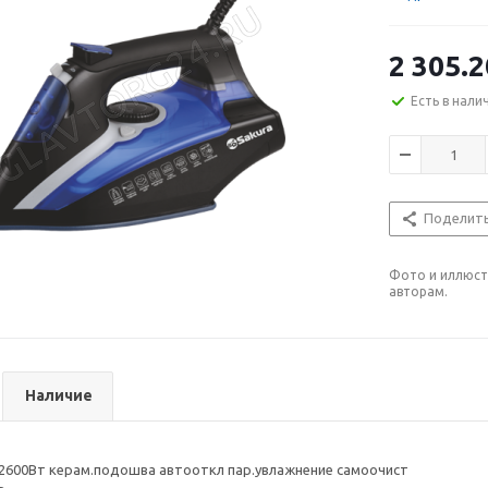
2 305.2
Есть в нали
Поделит
Фото и иллюст
авторам.
Наличие
2600Вт керам.подошва автооткл пар.увлажнение самоочист