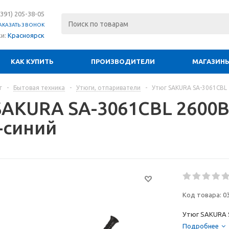
(391) 205-38-05
АКАЗАТЬ ЗВОНОК
ки:
Красноярск
КАК КУПИТЬ
ПРОИЗВОДИТЕЛИ
МАГАЗИН
г
-
Бытовая техника
-
Утюги, отпариватели
-
Утюг SAKURA SA-3061CBL
SAKURA SA-3061CBL 2600В
-синий
Код товара:
0
Утюг SAKURA S
Подробнее